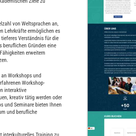
akademischen Ziele zu
elzahl von Weltsprachen an,
ten Lehrkräfte ermöglichen es
tieferes Verständnis für die
us beruflichen Gründen eine
 Fähigkeiten erweitern
zen.
hl an Workshops und
rfahrenen Workshop-
n interaktive
en, kreativ tätig werden oder
ps und Seminare bieten Ihnen
um und berufliche
interkulturelles Training zu