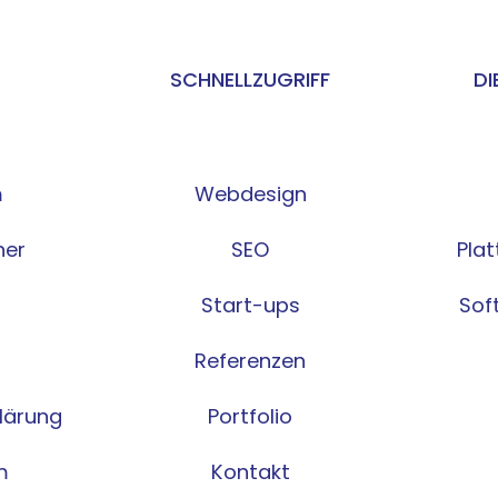
SCHNELLZUGRIFF
DI
m
Webdesign
ner
SEO
Pla
Start-ups
Sof
Referenzen
lärung
Portfolio
m
Kontakt